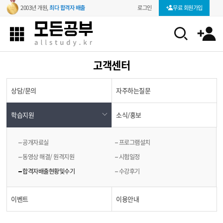
로그인
무료 회원가입
2003년 개원,
최다 합격자 배출
고객센터
상담/문의
자주하는질문
학습지원
소식/홍보
공개자료실
프로그램설치
동영상 해결/ 원격지원
시험일정
합격자배출현황및수기
수강후기
이벤트
이용안내