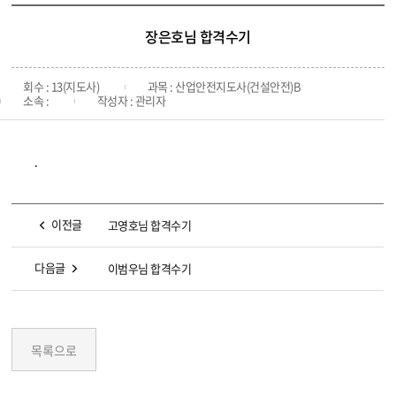
장은호님 합격수기
회수 : 13(지도사)
과목 : 산업안전지도사(건설안전)B
소속 :
작성자 : 관리자
.
이전글
고영호님 합격수기
다음글
이범우님 합격수기