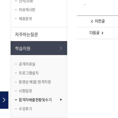
건의/오류
.
자유게시판
제휴문의
이전글
다음글
자주하는질문
학습지원
공개자료실
프로그램설치
동영상 해결/ 원격지원
시험일정
합격자배출현황및수기
수강후기