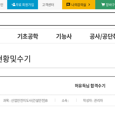
그인
무료 회원가입
고객센터
나의강의실
장바구
기초공학
기능사
공사/공단
현황및수기
허유득님 합격수기
과목 : 산업안전지도사(건설안전)B
소속 :
작성자 : 관리자