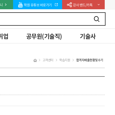
니
학원 유튜브 바로가기
강사 밴드/카톡
취업
공무원(기술직)
기술사
고객센터
학습지원
합격자배출현황및수기