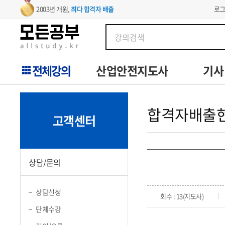
로
2003년 개원,
최다 합격자 배출
전체강의
산업안전지도사
기사
합격자배출
고객센터
상담/문의
상담신청
회수 : 13(지도사)
단체수강