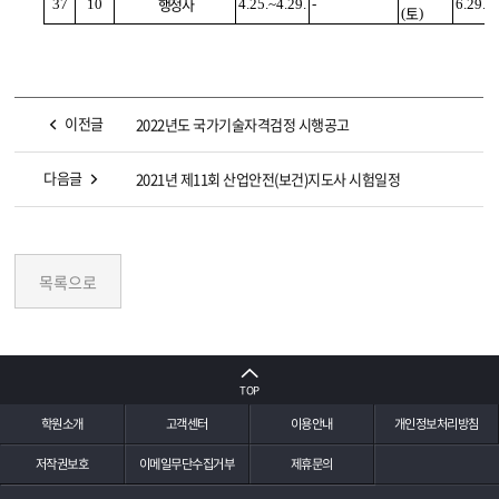
행정사
37
10
4.25.~4.29.
-
6.29.(
토
(
)
이전글
2022년도 국가기술자격검정 시행공고
다음글
2021년 제11회 산업안전(보건)지도사 시험일정
TOP
학원소개
고객센터
이용안내
개인정보처리방침
저작권보호
이메일무단수집거부
제휴문의