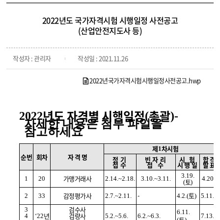
2022년도 국가자격시험 시행일정 사전공고
(산업안전지도사 등)
작성자 : 관리자
작성일 : 2021.11.26
2022년국가자격시험시행일정사전공고.hwp
년도
자격별 시행일정
총괄
2022
(
)-
자세한 내용은 첨부 파일을
참고하세요
제
차시험
1
순번
회차
자 격 명
정기
빈자리
시 험
합격
접수
접 수
시행일
발표
3.19.
가맹거래사
1
20
2.14.~2.18.
3.10.~3.11.
4.20.(
토
(
)
감정평가사
토
2
33
2.7.~2.11.
-
4.2.(
)
5.11.(
검수사
3
6.11.
년
검량사
4
‘22
5.2.~5.6.
6.2.~6.3.
7.13.(
토
(
)