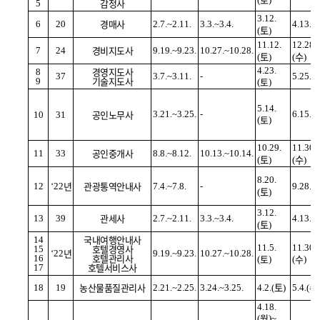
감정사
5
3.12.
경매사
6
20
2.7.~2.11.
3.3.~3.4.
4.13.(
토
(
)
11.12.
12.28.
경비지도사
7
24
9.19.~9.23.
10.27.~10.28.
토
수
(
)
(
)
경영지도사
4.23.
8
37
3.7.~3.11.
-
5.25.(
기술지도사
토
9
(
)
5.14.
공인노무사
3.21.~3.25.
-
6.15.(
10
31
토
(
)
10.29.
11.30.
공인중개사
11
33
8.8.~8.12.
10.13.~10.14.
토
수
(
)
(
)
8.20.
년
관광통역안내사
12
‘22
7.4.~7.8.
-
9.28.(
토
(
)
3.12.
관세사
13
39
2.7.~2.11.
3.3.~3.4.
4.13.(
토
(
)
국내여행안내사
14
호텔경영사
11.5.
11.30.
15
년
‘22
9.19.~9.23.
10.27.~10.28.
호텔관리사
토
수
16
(
)
(
)
호텔서비스사
17
농산물품질관리사
토
수
18
19
2.21.~2.25.
3.24.~3.25.
4.2.(
)
5.4.(
4.18.
월
(
)~