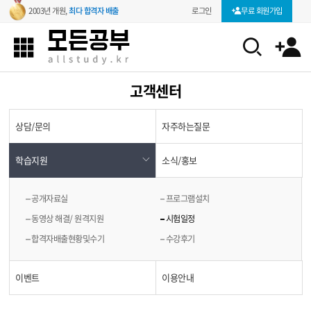
로그인
무료 회원가입
2003년 개원,
최다 합격자 배출
고객센터
상담/문의
자주하는질문
학습지원
소식/홍보
공개자료실
프로그램설치
동영상 해결/ 원격지원
시험일정
합격자배출현황및수기
수강후기
이벤트
이용안내