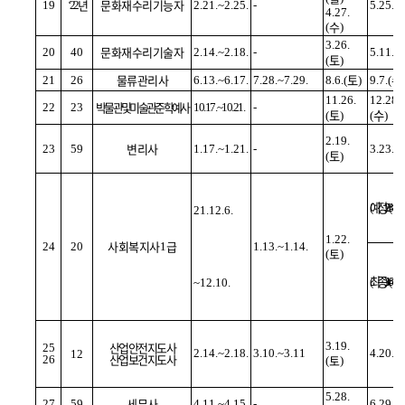
년
문화재수리기능자
19
‘22
2.21.~2.25.
-
5.25.(
4.27.
수
(
)
3.26.
문화재수리기술자
20
40
2.14.~2.18.
-
5.11.(
토
(
)
물류관리사
토
수
21
26
6.13.~6.17.
7.28.~7.29.
8.6.(
)
9.7.(
11.26.
12.28.
박물관및미술관준학예사
22
23
10.17.~10.21.
-
토
수
(
)
(
)
2.19.
변리사
23
59
1.17.~1.21.
-
3.23.(
토
(
)
예정
수
)2.23.(
21.12.6.
1.22.
사회복지사
급
24
20
1
1.13.~1.14.
토
(
)
최종
수
)3.16.(
~12.10.
산업안전지도사
3.19.
25
2.14.~2.18.
3.10.~3.11
4.20.(
12
산업보건지도사
토
26
(
)
5.28.
세무사
27
59
4.11.~4.15.
-
6.29.(