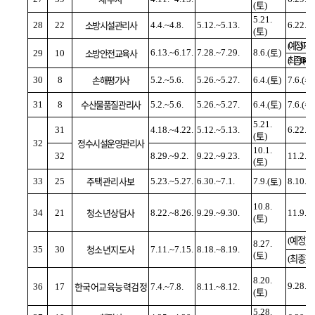
토
(
)
5.21.
소방시설관리사
28
22
4.4.~4.8.
5.12.~5.13.
6.22.(
토
(
)
예정
수
)9.7.(
토
소방안전교육사
6.13.~6.17.
7.28.~7.29.
8.6.(
)
29
10
최종
수
)10.5.(
손해평가사
토
수
30
8
5.2.~5.6.
5.26.~5.27.
6.4.(
)
7.6.(
수산물품질관리사
토
수
31
8
5.2.~5.6.
5.26.~5.27.
6.4.(
)
7.6.(
5.21.
31
4.18.~4.22.
5.12.~5.13.
6.22.(
토
(
)
정수시설운영관리사
32
10.1.
32
8.29.~9.2.
9.22.~9.23.
11.2.(
토
(
)
주택관리사보
토
33
25
5.23.~5.27.
6.30.~7.1.
7.9.(
)
8.10.(
10.8.
청소년상담사
34
21
8.22.~8.26.
9.29.~9.30.
11.9.(
토
(
)
예정
(
)10
8.27.
청소년지도사
35
30
7.11.~7.15.
8.18.~8.19.
토
(
)
최종
(
)11
8.20.
한국어교육능력검정
9.28.(
36
17
7.4.~7.8.
8.11.~8.12.
토
(
)
5.28.