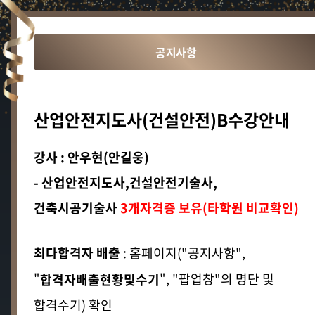
로
2003년 개원,
최다 합격자 배출
공지사항
전체강의
산업안전지도사
기사
산업안전지도사(건설안전)B수강안내
강사 : 안우현(안길웅)
- 산업안전지도사,건설안전기술사,
건축시공기술사
3개자격증 보유(타학원 비교확인)
최다합격자 배출
: 홈페이지("공지사항",
"
"
, "팝업창"의 명단 및
합격자배출현황및수기
합격수기) 확인