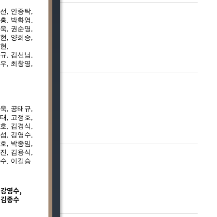
선
,
안종탁
,
홍
,
박화영
,
욱
,
권순명
,
현
,
양희승
,
현
,
규, 김선남,
우, 최창영,
욱
,
공태규
,
태, 고정호,
호, 김경식,
진섭
, 강영수,
호, 박종임,
진, 김용식,
종수, 이길승
 강영수,
, 김종수