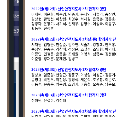
6.08.01
년
제
회
산업안전지도사
차 합격자 명단
2022
(
12
)
2
6.07.22
이재원
이윤희
이준영
민
중기
문제인
서슬기
송상언
,
,
,
,
,
,
6.06.07
김상현
황병선
이창형
최영수
서재원
윤종춘
장은호
,
,
,
,
,
,
정광화
윤창기
서기석
신재우
김영수
어성국
이동구
,
,
,
,
,
,
6.03.29
황동현
진정훈
,
5.12.06
년
제
회
산업안전지도사
차
최종
합격자 명단
2022
(
12
)
3
(
)
5.12.06
서재원
김형근
한상준
김주연
서슬기
강창희
안우홍
,
,
,
,
,
,
5.09.24
송상언
윤종춘
김창석
정상윤
조철수
조일형
박기태
,
,
,
,
,
,
이종민
민철웅
윤종춘
조재원
이영석
심종수
김정환
5.07.30
,
,
,
,
,
,
(
이준영
정재훈
문제민
김병표
,
,
,
5.03.31
5.01.03
년
제
회
산업안전지도사
차 합격자 명단
2023
(
13
)
1
정창효
임준형
안형근
강동구
이성일
이성근
김홍기
,
,
,
,
,
,
시험일정
합격자배출현황및수기
질문
6.08.01
송영규
박진우
이전웅
강정식
채은석
조우창
이준로
,
,
,
,
,
,
6.07.22
김동훈
문승욱
염동명
조명기
이승철
오승준
남충모
,
,
,
,
,
,
제16회 산업안전
제16회 산업안전
6.06.07
보건)지도사 3차
(보건)지도사 3차
년
제
회
산업안전지도사
차 합격자 명단
2023
(
13
)
2
6.03.29
정해원
윤설미
김정태
,
,
D-5
D-5
5.12.06
년
제
회
산업안전지도사
차
최종
합격자 명단
2023
(
13
)
3
(
)
5.12.06
전체님 합격수기
NEW
남충모
신재우
이범우
장은호
고영호
진정훈
최영수
,
,
,
,
,
,