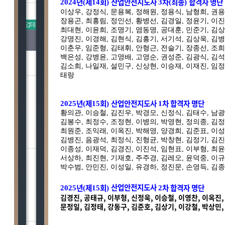
기초공학
년
제
회
산업안전지도사
차
최종
합격자 명단
2024
(
14
)
3
(
)
이상우
,
강정식
,
문용복
,
정해원
,
정용식
,
남형희
,
권용
장용곤
,
최홍림
,
정인선
,
황병선
,
김경일
,
정윤기
,
이진
OPEN
업데이트
특별할인
최대현
,
이윤희
,
조명기
,
염동명
,
공대훈
,
민준기
,
김상
재료역학
강명진
,
이경해
,
김현식
,
김흥기
,
서기석
,
김상욱
,
김병
이춘우
,
임준형
,
김태휘
,
안형근
,
전슬기
,
장종선
,
조희
백은성,
강병윤, 고영배, 고영순, 권성준, 김광식, 김석
김소희, 나일재, 설민구, 신상현, 이승재, 이재진, 임정
기능사
태랑
년
제
회
산업안전지도사
차 합격자 명단
2025
(
15
)
1
황의관
,
이승철
,
김진우
,
박경모
,
신정식
,
김태수
,
남광
김봉수
,
최정수
,
조정현
,
이병의
,
박영현
,
정의종,
김정
최원준,
조익래, 이옥진, 박해영, 양경희, 김준표, 이성
김병진, 음광석
, 최정식, 진형균, 박창현, 김정기, 김
공사/공단취업
이종성, 이재덕, 김경진, 이진석, 임현표, 이부형, 최윤
서상하, 최진현, 기재호, 주주경, 김레오, 윤덕중, 이규
박수범, 안민진, 이성일, 유경하, 정진문, 손영득, 김
산업안전지도사
년
제
회
차 합격자 명단
2025
(
15
)
2
김경진, 공태규, 이부형, 신정욱, 이승철, 이영찬, 이옥진,
문정일, 김정태, 강동구, 김준호, 김상기, 이강철, 박상민
공무원(기술직)