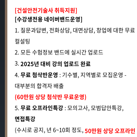
2026년 8월 카드사 무이자 할부 혜택 안내
202
[건설안전기술사 취득지원]
2026년 제16회 산업안전지도사 2차 합격자 명단(우리학원수강생)
202
[수강생전용 네이버밴드운영]
[산업안전지도사(건설안전)B] 16회 산업안전지도사 2차 기출문제 및 정답
202
2026년 제16회 산업안전지도사 1차 합격자 명단(우리학원수강생)
1. 질문과답변, 전화상담, 대면상담, 창업에 대한 무료
202
2026년도 국가전문자격시험 시행일정 사전공고-첨부파일참고
202
컬설팅
2026년도 국가기술자격 검정시행계획(기술사, 기능장, 기사, 기능사)-첨부파일참고
202
2. 모든 수험정보 밴드에 실시간 업로드
2025년 제15회 산업안전지도사 3차(최종) 합격자 명단 및 수기(우리학원수강생) - 합격을 축하드립니다
202
3.
2025년 대비 강의 업로드 완료
2025년 제15회 산업안전지도사 2차 합격자 명단(우리학원수강생)
202
2025년 제15회 산업안전지도사 1차 합격자 명단(우리학원수강생)
202
4.
무료 첨삭반운영
: 기수별, 지역별로 모집운영 -
25년 산업안전지도사 및 건설안전기술사 강의업로드, 첨삭반 및 면접교육 안내
202
대부분의 합격자 배출
공지사항
자유게시판
자주하는
2026년 8월 카드사 무이자 할부 혜택 안내
202
(60만원 상당 첨삭반 무료운영)
2026년 제16회 산업안전지도사 2차 합격자 명단(우리학원수강생)
202
제16회 산업안전
[산업안전지도사(건설안전)B] 16회 산업안전지도사 2차 기출문제 및 정답
202
5.
무료 오프라인특강
: 모의고사, 모범답안특강,
(보건)지도사 3차
(
2026년 제16회 산업안전지도사 1차 합격자 명단(우리학원수강생)
202
면접특강
D-5
2026년도 국가전문자격시험 시행일정 사전공고-첨부파일참고
202
(수시로 공지, 년 6~10회 정도,
50만원 상당 오프라인
2026년도 국가기술자격 검정시행계획(기술사, 기능장, 기사, 기능사)-첨부파일참고
202