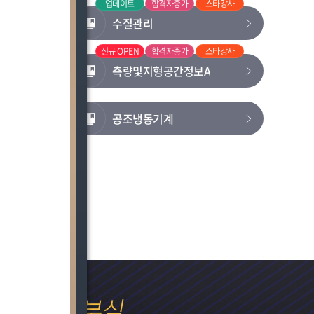
타강사
업데이트
합격자증가
스타강사
수질관리
타강사
신규 OPEN
합격자증가
스타강사
측량및지형공간정보A
공조냉동기계