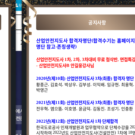
그인
무료 회원가입
고객센터
나의강의실
장바구
공지사항
산업안전지도사 합격자명단
합격수기는 홈페이
기초공학
기능사
공사/공단
(
명단 참고
존칭생략
-
)
산업안전지도사
차
차
차대비 무료 첨삭반
면접특
1
, 2
, 3
,
산업안전지도사
안길웅강사님
-
B
년
제
회
산업안전지도사
차
최종
합격자 명단
2020
(
10
)
3
(
)
황종근
김효석
박상우
김부성
이익배
임규현
최용혁
,
,
,
,
,
,
박영근
년
제
회
산업안전지도사
차
최종
합격자 명단
2021
(
11
)
3
(
)
전우혁
염으뜸
이호영
윤금덕
김동진
조성기
인충환
,
,
,
,
,
,
년
제
회
산업안전지도사
차 단체합격
2022
(
12
)
1
한국도로공사 인재개발원과 업무협약으로 단체수강을
20
시작하여
년도 산업안전지도사
건설안전
차에
2022
(
) 1
18