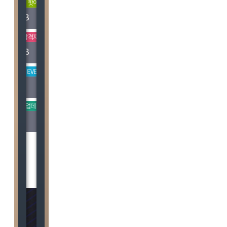
OPEN
핫이슈
합격자증가
신규 OPEN
핫이슈
스
응용역학(기술사,
토목구조B
고시,7,9급,기사,대학)
OPEN
합격자증가
스타강사
신규 OPEN
업데이트
스
상하수도B
지적
OPEN
EVENT
스타강사
기계
건축기계설비
OPEN
업데이트
스타강사
전기응용
건설영어