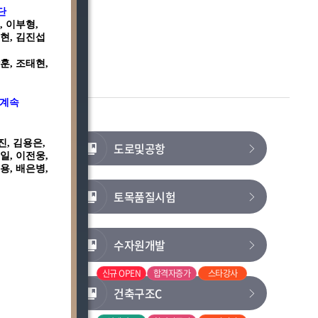
단
, 이부형,
대현, 김진섭
훈, 조태현,
계속
진, 김용은,
도로및공항
일, 이전웅,
용, 배은병,
자증가
토목품질시험
타강사
수자원개발
타강사
신규 OPEN
합격자증가
스타강사
건축구조C