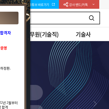
니
학원 유튜브 바로가기
강사 밴드/카톡
지합격자
취업
공무원(기술직)
기술사
강운영
하정환
,
,
년
월부터
22
2
명 합격