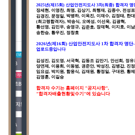
2025
년
(
제
15
회
)
산업안전지도사
3
차
(
최종
)
합격자 명
장세현, 이영찬, 최명, 김상기, 최행재, 김종수, 전성표
박병하, 이옥진, 이재수, 김정태, 한
김경진, 문정일,
(최고령합격자), 박송식, 오예성, 이선욱, 김광혁,
황선영,
김민우,
송영규,
,
장재혁,
이지호, 이남
김준호
송한승, 황우진, 정창효
기술사
2026
년
(
제
16
회
)
산업안전지도사
1
차 합격자 명단-
업로드중입니다
OPEN
EVENT
핫이슈
김성진, 김도영, 서국혁, 김동조 김만기, 안선희, 정유
토목시공B
건축시공
양연제, 이용희, 이동범, 권준안, 박성진, 김병갑, 진정
임요섭, 박지원, 함웅식, 김재원, 황정일, 구대완, 황제
이슈
합격자증가
스타강사
신규 OPEN
핫이슈
합격
김영훈, 이길승
토질및기초B
토질및기초C
합격자 수기는 홈페이지
"
공지사항
",
"
합격자배출현황및수기
"
에 있습니다
업데이트
합격자증가
스
건설안전/지도사B
건설안전/지도사C
핫이슈
합격자증가
스
건축구조A
건축구조B