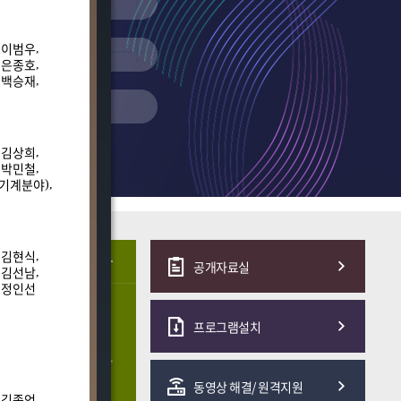
이범우
,
,
은종호
,
,
백승재
,
,
김상희
,
,
박민철
,
,
기계분야
),
김현식
,
,
공개자료실
김선남
,
,
정인선
,
전체명단님 합격수기
프로그램설치
전체명단님 합격수기
전체명단및수기님 합격수기
동영상 해결/ 원격지원
김종언
,
,