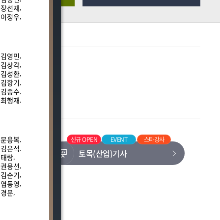
장선재
,
,
이정우
,
,
김영민
,
,
김상각
,
,
김성환
,
,
김항기
,
,
김종수
,
,
최행재
,
,
문용복
타강사
신규 OPEN
EVENT
스타강사
,
,
김은석
,
,
토목(산업)기사
태랑
,
,
권용선
,
,
김순기
,
,
염동영
,
,
민경문
,