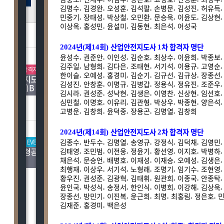
5.09.24
김명수
김경완
오성훈
김석팔
손병문
김성진
허유득
,
,
,
,
,
,
민중기
장태성
박상철
오민환
문승욱
이윤도
김상현
,
,
,
,
,
,
5.07.30
이상옥
홍성민
윤설미
김동현
최은석
어성국
,
,
,
,
,
5.03.31
산업안전지도사
년
제
회
산업안전지도사
차 합격자 명단
2024
(
14
)
1
5.01.03
윤성수
권준안
이인성
김순호
최상수
이윤희
박종보
,
,
,
,
,
,
6.08.01
김주일
남형희
김다은
조태현
서기석
이용규
고영순
,
,
,
,
,
,
OPEN
합격자증가
스타강사
한이슬
오예성
홍경미
김순기
김규선
김규상
장종선
6.07.22
,
,
,
,
,
,
산업안전지도사
김성진
안창훈
이명규
김병갑
정용식
정유진
조준우
,
,
,
,
,
,
(건설안전)B
6.06.07
김시라
권성준
성낙현
김생은
이영찬
신상현
임선호
,
,
,
,
,
,
심민철
이명호
이유리
김관형
박상우
박종현
양은석
,
,
,
,
,
,
6.03.29
고병운
김창희
윤덕중
장용곤
김명열
김창희
,
,
,
,
,
기사
5.12.06
년
제
회
산업안전지도사
차 합격자 명단
5.12.06
2024
(
14
)
2
김종수
반두수
김명열
송영규
강정식
김덕채
김영민
OPEN
EVENT
스타강사
신규 OPEN
EVENT
스
,
,
,
,
,
,
5.09.24
측량및지형공간정보(산업)
김태영
조민범
이전웅
정윤기
황선영
이지호
박병하
,
,
,
,
,
,
자동차정비산업기사
기사
5.07.30
채은석
문승언
배병호
이재성
이재승
오예성
김생은
,
,
,
,
,
,
최행재
이상우
서기석
노형래
조명기
임기수
조현영
,
,
,
,
,
,
5.03.31
황우진
권성준
김광혁
김태휘
원관희
이종국
안종탁
,
,
,
,
,
,
윤인국
박성식
송정서
한인식
이병희
이강해
김상욱
5.01.03
,
,
,
,
,
,
장종선
방민기
이진복
윤근희
최명
최홍림
정은호
,
,
,
,
,
,
,
김재준
홍경미
백은성
,
,