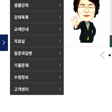
샘플강좌
개설과목
측량및지형공간정보
강좌목록
(산업)기사
5급시설직
교재안내
(일반토목)
측량학
자료실
강사소개
토목(산업)기사
질문과답변
기출문제
수험정보
고객센터