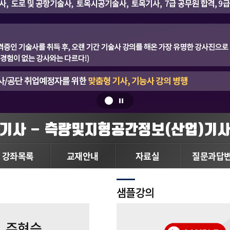
기사 - 측량및지형공간정보(산업)기
강좌목록
교재안내
자료실
질문과답
샘플강의
주현승