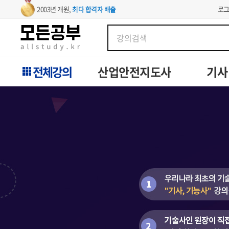
로
2003년 개원,
최다 합격자 배출
전체강의
산업안전지도사
기사