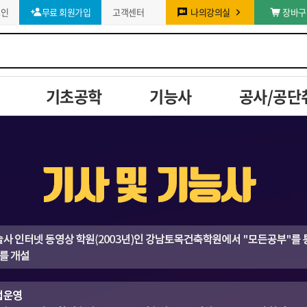
그인
무료 회원가입
고객센터
나의강의실
장바구
기초공학
기능사
공사/공단