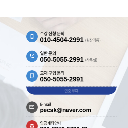
수강 신청 문의
010-4504-2991
(원장직통)
일반 문의
050-5055-2991
(사무실)
교재 구입 문의
050-5055-2991
연중무휴
E-mail
pecsk@naver.com
입금계좌안내