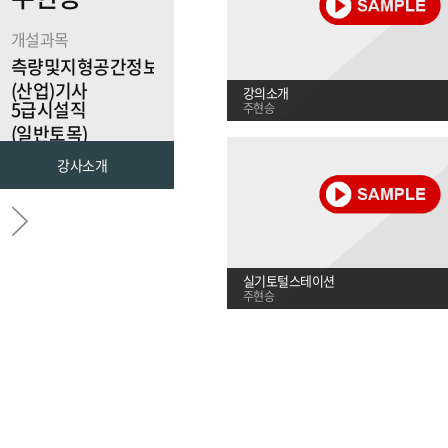
개설과목
측량및지형공간정보
(산업)기사
강의소개
5급시설직
주현승
(일반토목)
측량학
강사소개
토목(산업)기사
실기토털스테이션
주현승