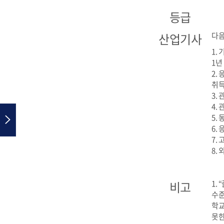
등급
산업기사
다음
1.
1년
2.
취득
3.
4.
5.
6.
7.
8.
비고
1.
수준
학교
못한