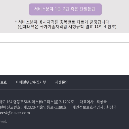
권보호
이메일무단수집거부
제휴문의
 164 영등포SK리더스뷰(오피스텔) 2-1202호
대표이사 : 최상국
판매신고번호 : 제2020-서울영등포-1180호
개인정보보호책임자 : 최상국
ecsk@naver.com
rved.