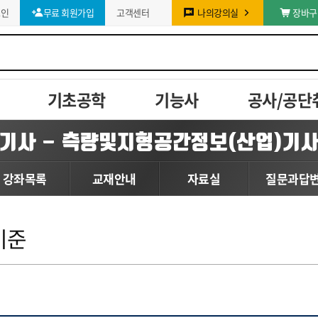
그인
무료 회원가입
고객센터
나의강의실
장바구
기초공학
기능사
공사/공단
기사 - 측량및지형공간정보(산업)기
강좌목록
교재안내
자료실
질문과답
기준