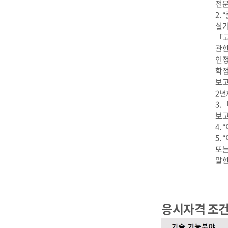
전문
2.
실기
「고
관한
인정
학점
보고
2년
3.
보고
4.
5.
또는
말한
응시자격 조