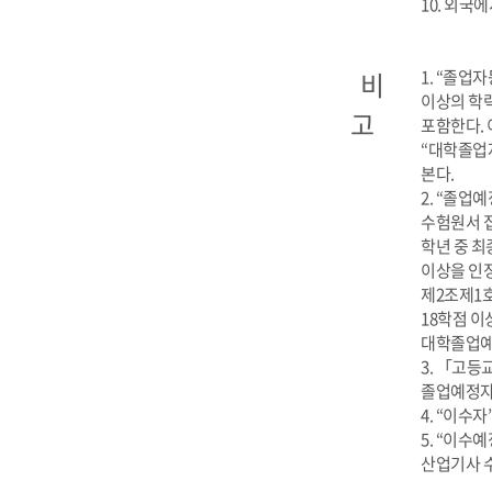
10. 외국
비
1. “졸업
이상의 학력
고
포함한다. 
“대학졸업자
본다.
2. “졸
수험원서 
학년 중 최
이상을 인
제2조제1호
18학점 이
대학졸업예정
3. 「고등
졸업예정자
4. “이수
5. “이수
산업기사 수