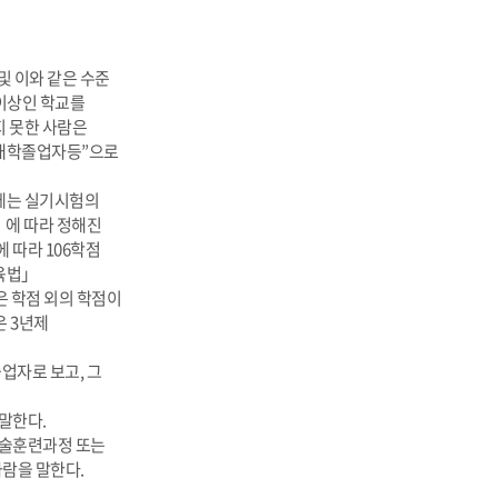
및 이와 같은 수준
 이상인 학교를
지 못한 사람은
전문대학졸업자등”으로
에는 실기시험의
」에 따라 정해진
 따라 106학점
교육법」
은 학점 외의 학점이
은 3년제
업자로 보고, 그
말한다.
기술훈련과정 또는
사람을 말한다.