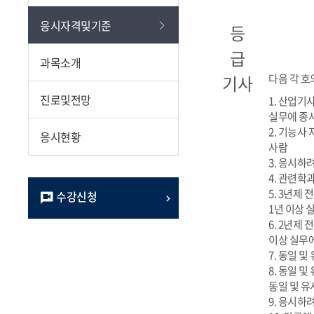
응시자격및기준
등
급
과목소개
기사
다음 각 호
진로및전망
1. 산업기
실무에 종
2. 기능사
응시현황
사람
3. 응시하
4. 관련학
5. 3년제
수강신청
1년 이상 
6. 2년제
이상 실무
7. 동일 
8. 동일 
동일 및 유
9. 응시하