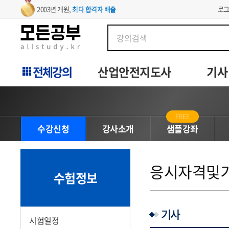
로
2003년 개원,
최다 합격자 배출
전체강의
산업안전지도사
기사
FREE
수강신청
강사소개
샘플강좌
응시자격및
수험정보
기사
시험일정