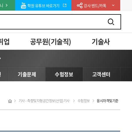
니
학원 유튜브 바로가기
강사 밴드/카톡
취업
공무원(기술직)
기술사
사
변
기출문제
수험정보
고객센터
기사 - 측량및지형공간정보(산업)기사
수험정보
응시자격및기준