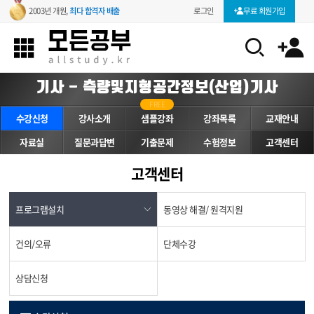
로그인
무료 회원가입
2003년 개원,
최다 합격자 배출
기사 - 측량및지형공간정보(산업)기사
FREE
수강신청
강사소개
샘플강좌
강좌목록
교재안내
자료실
질문과답변
기출문제
수험정보
고객센터
고객센터
프로그램설치
동영상 해결/ 원격지원
건의/오류
단체수강
상담신청