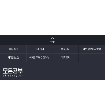
TOP
학원소개
고객센터
이용안내
개인정보처리방침
저작권보호
이메일무단수집거부
제휴문의
(주)더초이스
서울특별시 영등포구 문래로 164 영등포SK리더스뷰(오피스텔) 2-1202호
대표이사 : 최상국
사업자등록번호 : 115-86-01853
통신판매신고번호 : 제2020-서울영등포-1180호
개인정보보호책임자 : 최상국
대표전화 : 050-5055-2991
이메일 : pecsk@naver.com
Copyright (C) All Study. All Rights Reserved.